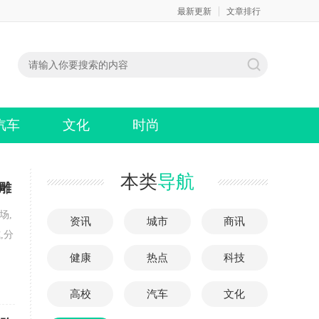
最新更新
文章排行
汽车
文化
时尚
本类
导航
雕
场,
资讯
城市
商讯
,分
健康
热点
科技
高校
汽车
文化