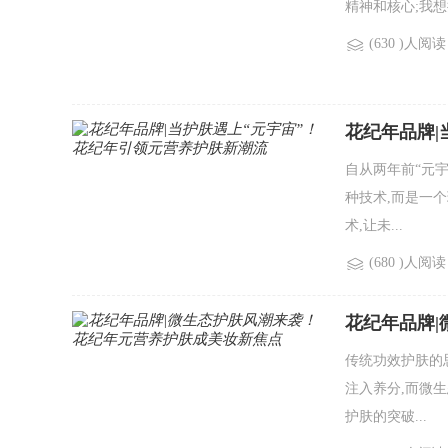
精神和核心;我想
(630 )人阅读
花纪年品牌|
自从两年前“元
种技术,而是一
术,让未...
(680 )人阅读
花纪年品牌
传统功效护肤的
注入养分,而微
护肤的突破...