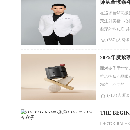
师从全球泰
在追求自然高级
莱注射美容中心
整形外科功底,并.
(637 )人阅读
2025年度
面对镜子里悄悄
抗老护肤产品眼
精准。不同的...
(719 )人阅读
THE BEGI
PHOTOGRAP