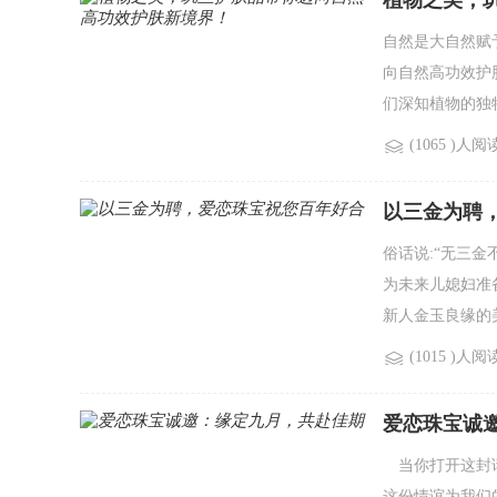
植物之美，
自然是大自然赋
向自然高功效护
们深知植物的独特
(1065 )人阅
以三金为聘
俗话说:“无三
为未来儿媳妇准
新人金玉良缘的美.
(1015 )人阅
爱恋珠宝诚
当你打开这封
这份情谊为我们