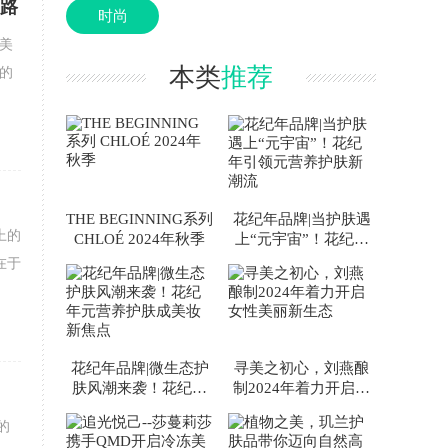
之路
时尚
美
本类
推荐
的
THE BEGINNING系列
花纪年品牌|当护肤遇
上的
CHLOÉ 2024年秋季
上“元宇宙”！花纪年
引领元营养护肤新潮
在于
流
花纪年品牌|微生态护
寻美之初心，刘燕酿
肤风潮来袭！花纪年
制2024年着力开启女
元营养护肤成美妆新
性美丽新生态
的
焦点