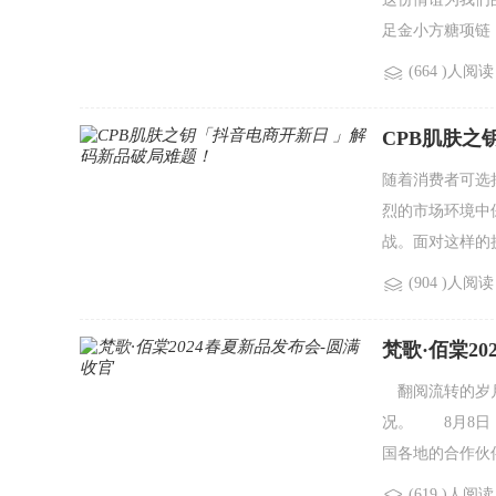
足金小方糖项链 
(664 )人阅读
CPB肌肤之
随着消费者可选
烈的市场环境中
战。面对这样的挑
(904 )人阅读
梵歌·佰棠2
翻阅流转的岁月
况。 8月8日
国各地的合作伙伴
(619 )人阅读