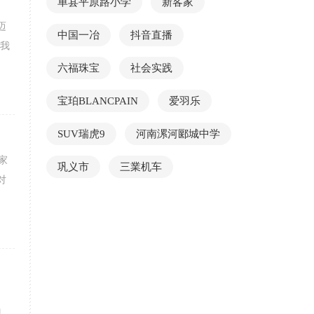
单县平原路小学
新客家
迈
中国一冶
抖音直播
我
六福珠宝
社会实践
宝珀BLANCPAIN
爱羽乐
SUV瑞虎9
河南漯河郾城中学
家
巩义市
三業机车
对
福。
】