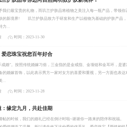
玑兰护肤品带你迈向自然高功效护肤新境界！
予我们最宝贵的礼物，而玑兰护肤品将植物之美注入每一瓶产品，带领你
肤的新境界! 玑兰护肤品致力于研发和生产以植物为基础的护肤产品，
力...
读
时间：2023-11-30
，爱恋珠宝祝您百年好合
金不成婚”。按照传统婚嫁习俗，三金指的是金戒指、金项链和金耳环，是婆
备的婚嫁首饰，以此表示男方一家对女方的喜爱和重视，另一方面也表达
..
读
时间：2023-11-28
邀：缘定九月，共赴佳期
请帖的时候，我们的婚礼已经在倒计时啦~谢谢你一路来的陪伴和祝
的爱情增添了温馨，所以请先收下这份爱的伴手礼。爱恋珠宝【两情相悦