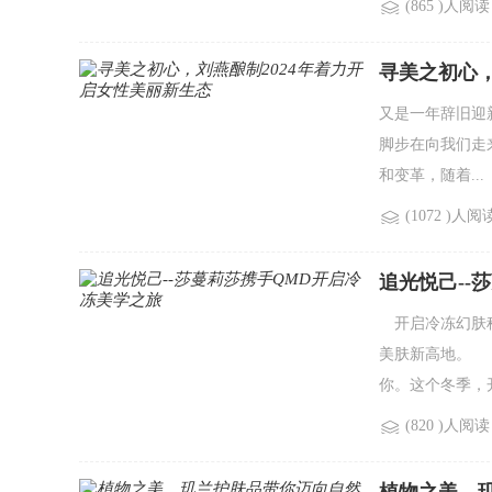
(865 )人阅读
寻美之初心，
又是一年辞旧迎新
脚步在向我们走
和变革，随着...
(1072 )人阅
追光悦己--
开启冷冻幻肤科
美肤新高地。 
你。这个冬季，开
(820 )人阅读