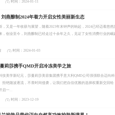
时间：2024-01-11
刘燕酿制2024年着力开启女性美丽新生态
，又是一年收获与展望，随着2023年末钟声的响起，2024已经迈着悠然
来，创业至今，刘燕酿制已经走过十余年之久，见证了女性消费行业的崛
读
时间：2024-01-03
莎蔓莉莎携手QMD开启冷冻美学之旅
技美学新纪元，莎蔓莉莎美容集团携手意大利QMD公司强强联合迈向科
拒绝随波逐流，不畏时间侵袭，让我们把自信优雅的选择权重新交回给
启一...
时间：2023-12-19