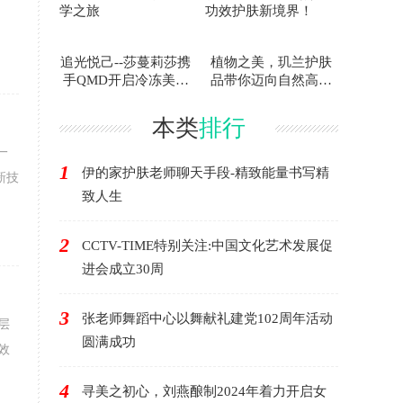
追光悦己--莎蔓莉莎携
植物之美，玑兰护肤
手QMD开启冷冻美学
品带你迈向自然高功
之旅
效护肤新境界！
本类
排行
一
1
伊的家护肤老师聊天手段-精致能量书写精
新技
致人生
2
CCTV-TIME特别关注:中国文化艺术发展促
进会成立30周
3
张老师舞蹈中心以舞献礼建党102周年活动
层
圆满成功
效
4
寻美之初心，刘燕酿制2024年着力开启女