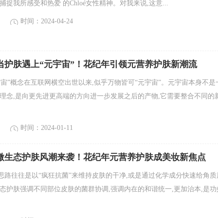
捕捉我所感受和热爱 的Chloé女性精神。对我来说,这意...
时间：2024-04-24
当护肤遇上“元宇宙”！花纪年引领元营养护肤新潮流
宇宙”概念在互联网横空出世以来,似乎万物皆可“元宇宙”。元宇宙本身不是
个理念,是向更先进更高端的方向进一步发展之后的产物,它需要整合不同的
时间：2024-01-11
|微生态护肤风潮来袭！花纪年元营养护肤成美妆新焦点
思路往往是以“疯狂抗菌”来维持皮肤的干净,或是通过化学成分快速给角质
生态护肤强调不同部位皮肤的菌群协调,强调内在的和谐统一,更加治本,是功