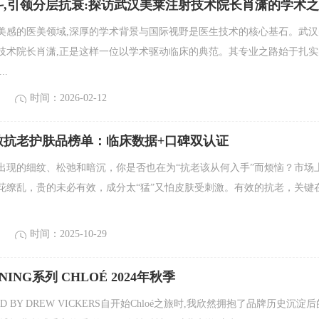
斗,引领分层抗衰:探访武汉美莱注射技术院长肖潇的学术
美感的医美领域,深厚的学术背景与国际视野是医生技术的核心基石。武汉
技术院长肖潇,正是这样一位以学术驱动临床的典范。其专业之路始于扎实
..
时间：2026-02-12
紧致抗老护肤品榜单：临床数据+口碑双认证
出现的细纹、松弛和暗沉，你是否也在为“抗老该从何入手”而烦恼？市场
花缭乱，贵的未必有效，成分太“猛”又怕皮肤受刺激。有效的抗老，关键
时间：2025-10-29
NNING系列 CHLOÉ 2024年秋季
HED BY DREW VICKERS自开始Chloé之旅时,我欣然拥抱了品牌历史沉淀后