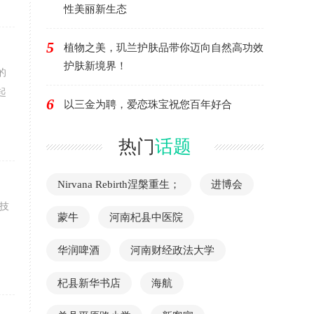
性美丽新生态
5
植物之美，玑兰护肤品带你迈向自然高功效
护肤新境界！
的
起
6
以三金为聘，爱恋珠宝祝您百年好合
热门
话题
Nirvana Rebirth涅槃重生；
进博会
技
蒙牛
河南杞县中医院
华润啤酒
河南财经政法大学
杞县新华书店
海航