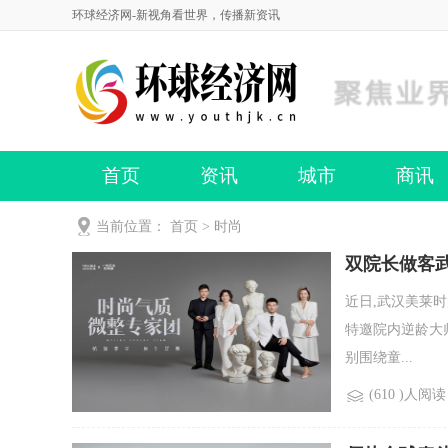
环球经济网-新视角看世界，传播新资讯
首页
资讯
城市
商讯
当前位置：
首页
>
时尚
​双院长做客
美学密码
近日,武汉美莱
特邀院内逆龄大
别围绕童...
(610 )人阅读