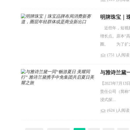
明牌珠宝｜
近些年，短视频
增长点。原本“
圈。 为了扩大.
(751 )人阅读
与雅诗兰黛一
耀之旅
【2023年7
责任公司（简称
浸式探...
(624 )人阅读