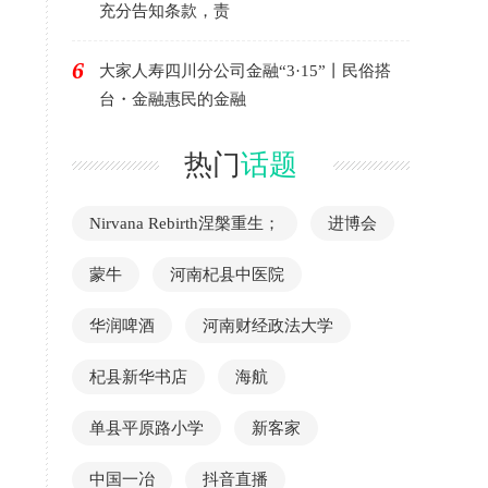
充分告知条款，责
6
大家人寿四川分公司金融“3·15”丨民俗搭
台・金融惠民的金融
热门
话题
Nirvana Rebirth涅槃重生；
进博会
蒙牛
河南杞县中医院
华润啤酒
河南财经政法大学
杞县新华书店
海航
单县平原路小学
新客家
中国一冶
抖音直播