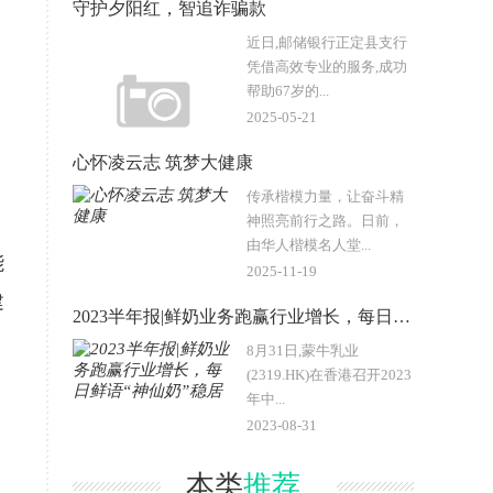
守护夕阳红，智追诈骗款
近日,邮储银行正定县支行
凭借高效专业的服务,成功
帮助67岁的...
2025-05-21
心怀凌云志 筑梦大健康
传承楷模力量，让奋斗精
神照亮前行之路。日前，
由华人楷模名人堂...
能
2025-11-19
建
2023半年报|鲜奶业务跑赢行业增长，每日鲜语“神仙奶”稳居
8月31日,蒙牛乳业
(2319.HK)在香港召开2023
年中...
2023-08-31
本类
推荐