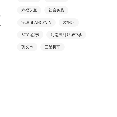
六福珠宝
社会实践
请
宝珀BLANCPAIN
爱羽乐
立
SUV瑞虎9
河南漯河郾城中学
巩义市
三業机车