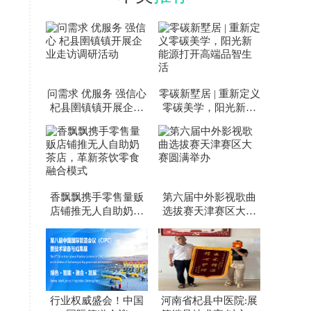
问需求 优服务 强信心
零碳新墅居 | 重新定义
杞县圉镇镇开展企业
零碳美学，阳光新能
走访调研活动
源打开高端品智生活
香飘飘携手零售量贩
第六届中外影视歌曲
店铺推无人自助奶茶
选拔赛天津赛区大赛
店，革新茶饮零食融
圆满举办
合模式
行业权威盛会！中国
河南省杞县中医院:展