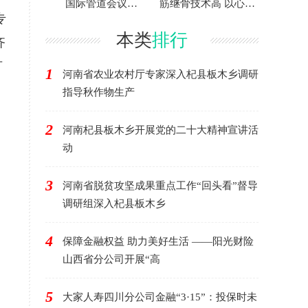
国际管道会议
筋继骨技术高 以心为
（CIPC）定于2025年
灯显真情
专
4月
本类
排行
齐
可
1
河南省农业农村厅专家深入杞县板木乡调研
指导秋作物生产
2
河南杞县板木乡开展党的二十大精神宣讲活
动
3
河南省脱贫攻坚成果重点工作“回头看”督导
调研组深入杞县板木乡
4
保障金融权益 助力美好生活 ——阳光财险
山西省分公司开展“高
5
大家人寿四川分公司金融“3·15”：投保时未