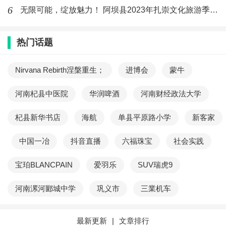
6
无限可能，绽放魅力！ 阿坝县2023年扎崇文化旅游季在蓉启动
才全部完成。这一套卡片的主题是叛逆者，不墨守成
规者和概念外的女巫。取材于历史上，神话中，乃至
热门话题
文艺作品中出现的具有代表性的独立女性。这些女性
可能是在当时的文化背景中不被理解的，但具有跨时
Nirvana Rebirth涅槃重生；
进博会
蒙牛
代意义的存在。她们代表着坚强，经常被遗忘的人
河南杞县中医院
华润啤酒
河南财经政法大学
物。她们有勇气反对世俗的看法并坚决捍卫自己的声
音。这是艺术家陈天琦耗时最长的作品之一，同样也
杞县新华书店
海航
单县平原路小学
新客家
是他最有成就感的一个。该塔罗牌预计将于2023年底
中国一冶
抖音直播
六福珠宝
社会实践
在意大利与美国发售。
宝珀BLANCPAIN
爱羽乐
SUV瑞虎9
City & State Magazine cover, 2023
河南漯河郾城中学
巩义市
三業机车
陈天琦与纽约出版社City & State杂志合作的封面
最新更新
|
文章排行