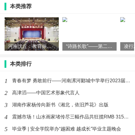
这个系列的作品受到Instagram自媒体账号Subway
本类推荐
Creatures的启发，它收集了发生在纽约地铁里各种各
样的趣事。
陈：“不论是闲暇时光还是紧张的工作中，看到
河南沈丘：教育振兴春潮涌
“诗路长歌”——第二届长三角中国画名家邀请展将于台州启幕
这些趣事总能让人会心一笑。我希望我的作品也能给
人这样的感觉。”
本类排行
1
青春有梦 勇敢前行——河南漯河郾城中学举行2023届九年级学
2
高津滔——中国艺术形象代言人
3
湖南作家杨传向新书《湘北，依旧芦花》出版
Rebel Witches Tarot Card Deck, 2023
4
震撼市场！山水画家堵传尽三幅作品共狂揽RMB 315万高价，
意大利米兰的知名出版社White Star曾邀请陈天
5
毕业季 | 安全学院举办“越困难 越成长”毕业主题晚会
琦绘制整个系列的塔罗牌。共计78张卡，历时四个月