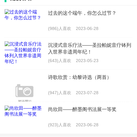
Subway Creatures, 2022
过去的这个端午，你怎么过节？
看着无数人为明天的成功而努力拼搏，陈天琦想
(986)人喜欢
2023-06-28
知道他们每个人背后的故事，是什么把他们带到这个
神奇的地方。
沉浸式音乐疗法——圣拉帕妮音疗钵列
入世界非遗周年纪！
(643)人喜欢
2023-05-23
陈：“在纽约地铁里，你可以看到流浪汉和华尔
街精英并肩而坐;穿着新买的 Lululemon 短裤沿着铁轨
诗歌欣赏：幼黎诗选（两首）
奔跑的华丽半裸男人;即便是疲惫的鸽子也可以偶尔
搭个便车。这是一座充满包容的城市，在这里你看到
(947)人喜欢
2023-07-28
什么都不足以惊讶。”
尚欣田——醉墨阁书法展一等奖
(923)人喜欢
2023-06-28
Underground Story, 2023