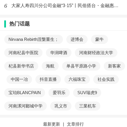
天津市宝坻区盛世宏安物业管理有限公司
6
大家人寿四川分公司金融“3·15”丨民俗搭台・金融惠民的金融
中军军弘保安服务有限公司
热门话题
天津宝坻区川渝香干锅店
Nirvana Rebirth涅槃重生；
进博会
蒙牛
天津市宝坻区滴翠仙境生态蔬菜农庄
河南杞县中医院
华润啤酒
河南财经政法大学
生命活力富氫水天津市宝坻区总代理
杞县新华书店
海航
单县平原路小学
新客家
中国一冶
抖音直播
六福珠宝
社会实践
最新文章
宝珀BLANCPAIN
爱羽乐
SUV瑞虎9
2026全国优质辅助生殖公司推荐：正规
辅助生殖服务机构全景
河南漯河郾城中学
巩义市
三業机车
(511)人喜欢
2026-08-08
最新更新
|
文章排行
2026全国优质辅助生殖公司推荐：正规