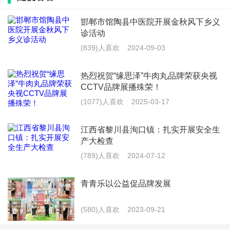
据悉,大赛中优胜者都有机会代表天津参加全国总决
邯郸市馆陶县中医院开展金秋风下乡义
赛,与来自全国各地的优秀选手一同角逐最终的荣誉。我
诊活动
们期待着天津赛区的选手们能够在这个舞台上绽放光彩,
(839)人喜欢
2024-09-03
为我们带来更多精彩的音乐作品。组委会负责人表示,大
热烈祝贺“缘思泽”牛肉丸品牌荣获央视
赛分为少儿组、青年组、中年组和老年组,未来欢迎更多
CCTV品牌展播殊荣！
的音乐爱好者参与其中来,并给大家提供更广阔的舞台。
(1077)人喜欢
2025-03-17
特别感谢以下单位的鼓励支持:
江西省黎川县洵口镇：扎实开展安全生
产大检查
天津宝坻区融媒体中心
(789)人喜欢
2024-07-12
天津宝坻区妇女联合会
青青乐以公益促品牌发展
天津宝坻区总工会
(580)人喜欢
2023-09-21