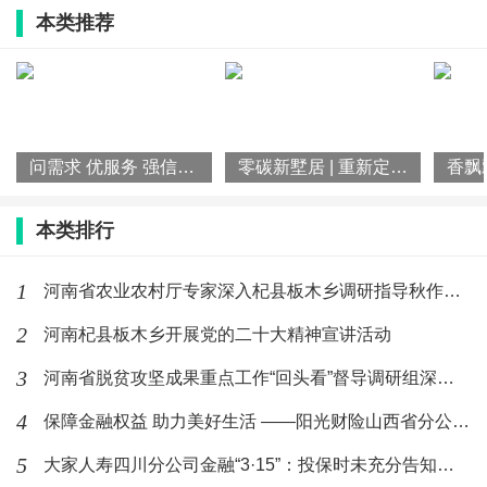
天津宝坻区文化馆
本类推荐
天津市宝坻区音乐家协会
中外影视歌曲选拔赛组委会
天津宝坻区新安镇。成人文化技术学校
问需求 优服务 强信心 杞县圉镇镇开展企业走访调研活动
零碳新墅居 | 重新定义零碳美学，阳光新能源打开高端品智生活
天津宝坻区霍各庄镇。成人文化技术学校
本类排行
天津市巾帼家政服务有限公司
1
河南省农业农村厅专家深入杞县板木乡调研指导秋作物生产
天津市宝坻区玖久家政服务有限公司
2
河南杞县板木乡开展党的二十大精神宣讲活动
3
河南省脱贫攻坚成果重点工作“回头看”督导调研组深入杞县板木乡
天津市宝坻区玖久助老爱幼家庭指导中心
4
保障金融权益 助力美好生活 ——阳光财险山西省分公司开展“高
天津宝坻区愚公婆餐饮管理有限公司
5
大家人寿四川分公司金融“3·15”：投保时未充分告知条款，责